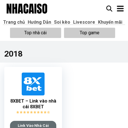
Trang chủ
Hướng Dẫn
Soi kèo
Livescore
Khuyến mãi
Top nhà cái
Top game
2018
8XBET – Link vào nhà
cái 8XBET
Link Vào Nhà Cái