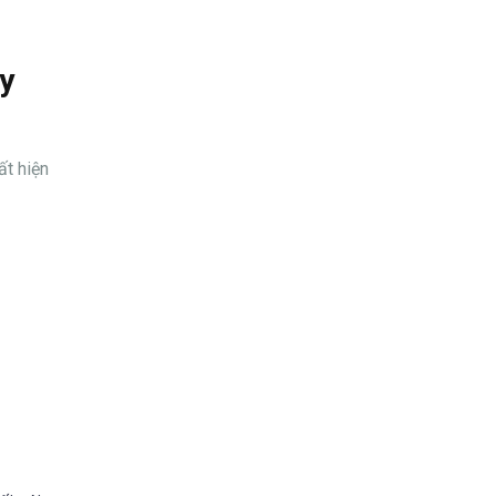
y
ất hiện