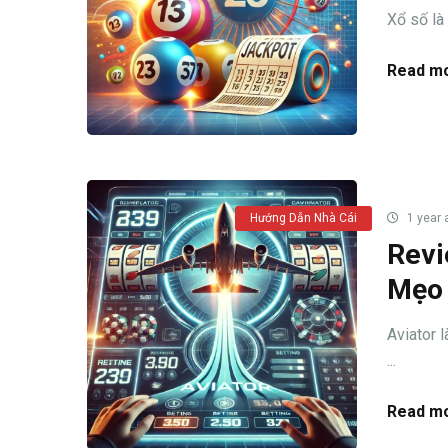
Xổ số là 
Read mo
Hướng Dẫn Nhà Cái
1 year 
Revi
Mẹo 
Aviator 
...
Read mo