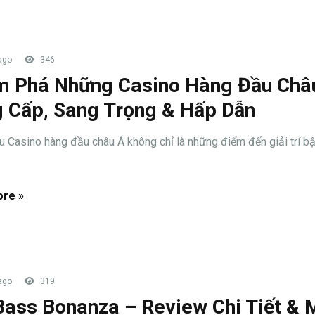
ago
346
 Phá Những Casino Hàng Đầu Châ
 Cấp, Sang Trọng & Hấp Dẫn
ệu Casino hàng đầu châu Á không chỉ là những điểm đến giải trí bậ
re »
ago
319
Bass Bonanza – Review Chi Tiết & 