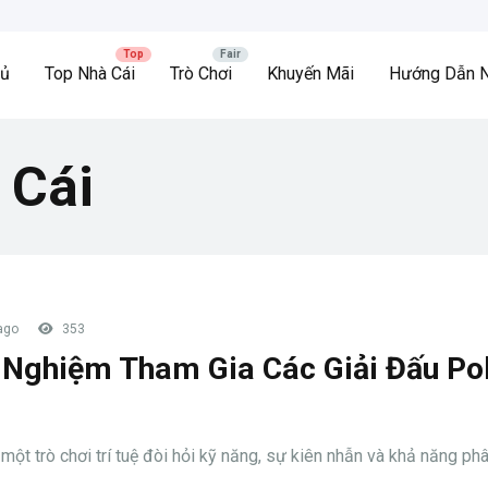
hủ
Top Nhà Cái
Trò Chơi
Khuyến Mãi
Hướng Dẫn N
 Cái
ago
353
 Nghiệm Tham Gia Các Giải Đấu Po
một trò chơi trí tuệ đòi hỏi kỹ năng, sự kiên nhẫn và khả năng phân