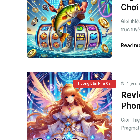
Chơi
Giới thi
trực tuyến
Read mo
Hướng Dẫn Nhà Cái
1 year 
Revi
Phon
Giới Thi
Pragmatic