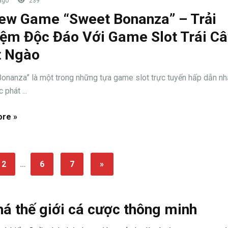
ago
239
ew Game “Sweet Bonanza” – Trải
ệm Độc Đáo Với Game Slot Trái Câ
t Ngào
onanza” là một trong những tựa game slot trực tuyến hấp dẫn nh
 phát ...
re »
2
…
6
7
»
á thế giới cá cược thông minh