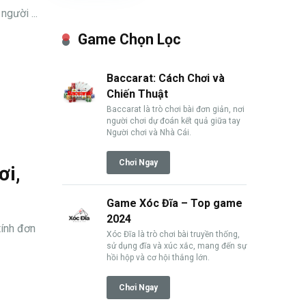
người ...
Game Chọn Lọc
Baccarat: Cách Chơi và
Chiến Thuật
Baccarat là trò chơi bài đơn giản, nơi
người chơi dự đoán kết quả giữa tay
Người chơi và Nhà Cái.
Chơi Ngay
ơi,
Game Xóc Đĩa – Top game
2024
tính đơn
Xóc Đĩa là trò chơi bài truyền thống,
sử dụng đĩa và xúc xắc, mang đến sự
hồi hộp và cơ hội thắng lớn.
Chơi Ngay