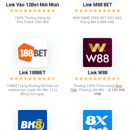
Link Vào 12Bet Mới Nhất
Link M88 BET
100% Thưởng Đăng Ký
MINI GAME FREE BET ĐỘC ĐẮC
Cho Thành Viên Mới
thắng đến 8,888 VNĐ
Link 188BET
Link W88
188BET tặng thưởng thể thao và
Thưởng 100% Chào mừng
Nạp
casino trực tuyến lên đến 12 tỷ
Tiền
. Thưởng Lên đến ~
6.150.000
đồng mỗi ngày.
VNĐ