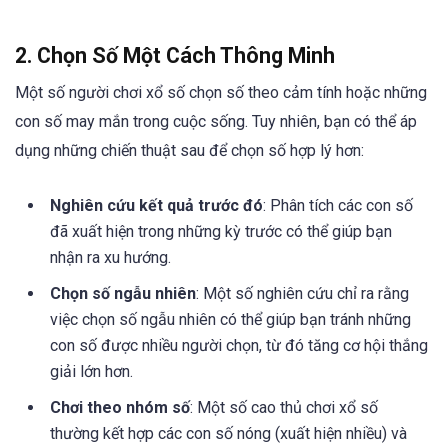
2.
Chọn Số Một Cách Thông Minh
Một số người chơi xổ số chọn số theo cảm tính hoặc những
con số may mắn trong cuộc sống. Tuy nhiên, bạn có thể áp
dụng những chiến thuật sau để chọn số hợp lý hơn:
Nghiên cứu kết quả trước đó
: Phân tích các con số
đã xuất hiện trong những kỳ trước có thể giúp bạn
nhận ra xu hướng.
Chọn số ngẫu nhiên
: Một số nghiên cứu chỉ ra rằng
việc chọn số ngẫu nhiên có thể giúp bạn tránh những
con số được nhiều người chọn, từ đó tăng cơ hội thắng
giải lớn hơn.
Chơi theo nhóm số
: Một số cao thủ chơi xổ số
thường kết hợp các con số nóng (xuất hiện nhiều) và