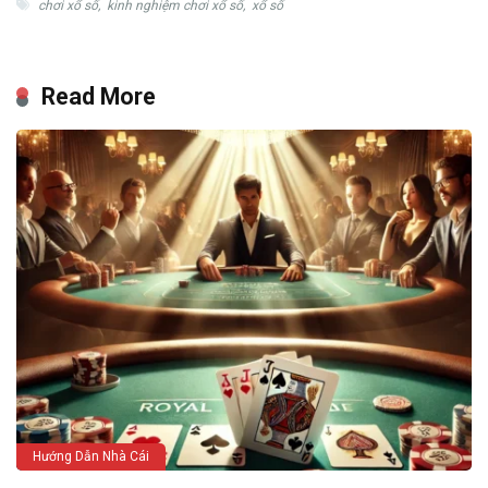
chơi xổ số
,
kinh nghiệm chơi xổ số
,
xổ số
Read More
Hướng Dẫn Nhà Cái