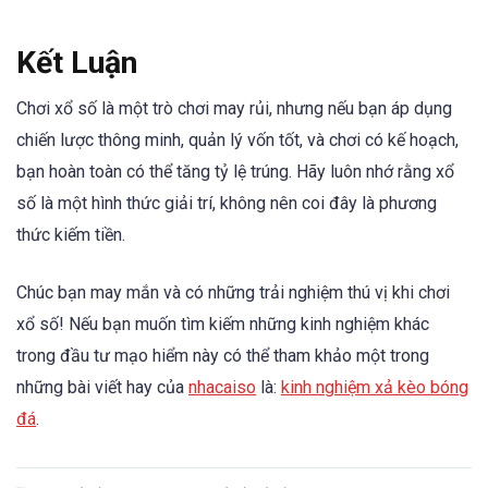
Kết Luận
Chơi xổ số là một trò chơi may rủi, nhưng nếu bạn áp dụng
chiến lược thông minh, quản lý vốn tốt, và chơi có kế hoạch,
bạn hoàn toàn có thể tăng tỷ lệ trúng. Hãy luôn nhớ rằng xổ
số là một hình thức giải trí, không nên coi đây là phương
thức kiếm tiền.
Chúc bạn may mắn và có những trải nghiệm thú vị khi chơi
xổ số! Nếu bạn muốn tìm kiếm những kinh nghiệm khác
trong đầu tư mạo hiểm này có thể tham khảo một trong
những bài viết hay của
nhacaiso
là:
kinh nghiệm xả kèo bóng
đá
.