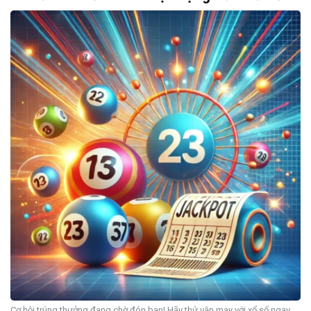
Cơ hội trúng thưởng đang chờ đón bạn! Hãy thử vận may với xổ số ngay