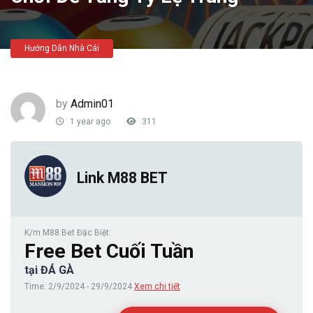
Hướng Dẫn Nhà Cái
by
Admin01
1 year ago
311
Link M88 BET
K/m M88 Bet Đặc Biệt:
Free Bet Cuối Tuần
tại ĐÁ GÀ
Time: 2/9/2024 - 29/9/2024
Xem chi tiết