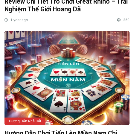
Review Chi Tiết Trò Chơi Great Rhino – Trải
Nghiệm Thế Giới Hoang Dã
1 year ago
360
Hướng Dẫn Nhà Cái
Hướng Dẫn Chơi Tiến Lên Miền Nam Chi