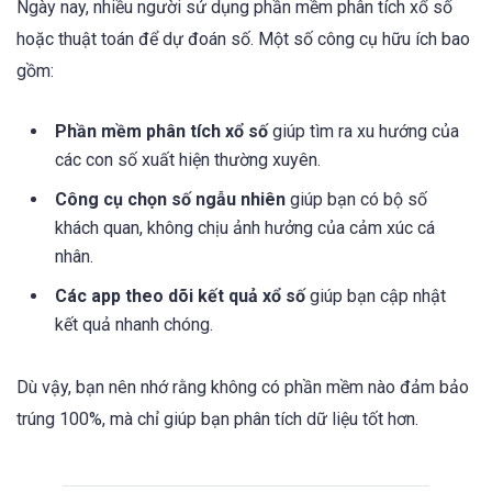
Ngày nay, nhiều người sử dụng phần mềm phân tích xổ số
hoặc thuật toán để dự đoán số. Một số công cụ hữu ích bao
gồm:
Phần mềm phân tích xổ số
giúp tìm ra xu hướng của
các con số xuất hiện thường xuyên.
Công cụ chọn số ngẫu nhiên
giúp bạn có bộ số
khách quan, không chịu ảnh hưởng của cảm xúc cá
nhân.
Các app theo dõi kết quả xổ số
giúp bạn cập nhật
kết quả nhanh chóng.
Dù vậy, bạn nên nhớ rằng không có phần mềm nào đảm bảo
trúng 100%, mà chỉ giúp bạn phân tích dữ liệu tốt hơn.