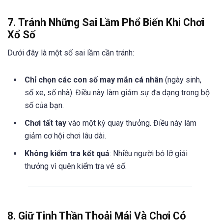
7.
Tránh Những Sai Lầm Phổ Biến Khi Chơi
Xổ Số
Dưới đây là một số sai lầm cần tránh:
Chỉ chọn các con số may mắn cá nhân
(ngày sinh,
số xe, số nhà). Điều này làm giảm sự đa dạng trong bộ
số của bạn.
Chơi tất tay
vào một kỳ quay thưởng. Điều này làm
giảm cơ hội chơi lâu dài.
Không kiểm tra kết quả
: Nhiều người bỏ lỡ giải
thưởng vì quên kiểm tra vé số.
8.
Giữ Tinh Thần Thoải Mái Và Chơi Có