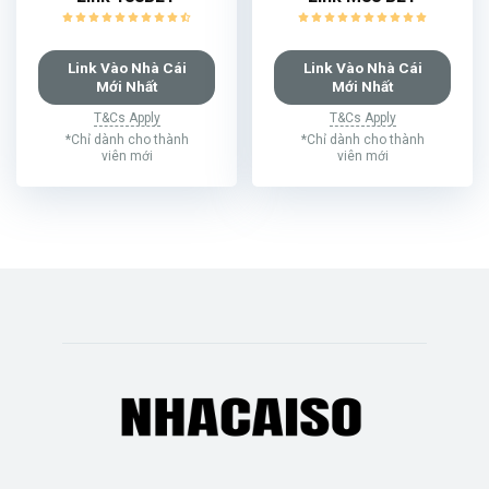
Link Vào Nhà Cái
Link Vào Nhà Cái
Mới Nhất
Mới Nhất
T&Cs Apply
T&Cs Apply
*Chỉ dành cho thành
*Chỉ dành cho thành
viên mới
viên mới