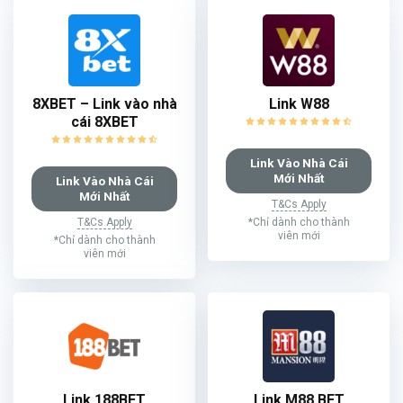
8XBET – Link vào nhà
Link W88
cái 8XBET
Link Vào Nhà Cái
Mới Nhất
Link Vào Nhà Cái
Mới Nhất
T&Cs Apply
T&Cs Apply
*Chỉ dành cho thành
viên mới
*Chỉ dành cho thành
viên mới
Link 188BET
Link M88 BET