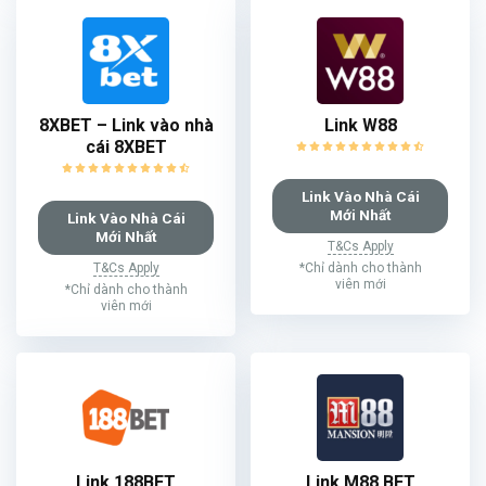
8XBET – Link vào nhà
Link W88
cái 8XBET
Link Vào Nhà Cái
Mới Nhất
Link Vào Nhà Cái
Mới Nhất
T&Cs Apply
T&Cs Apply
*Chỉ dành cho thành
viên mới
*Chỉ dành cho thành
viên mới
Link 188BET
Link M88 BET