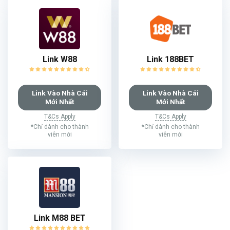
Link W88
Link 188BET
Link Vào Nhà Cái
Link Vào Nhà Cái
Mới Nhất
Mới Nhất
T&Cs Apply
T&Cs Apply
*Chỉ dành cho thành
*Chỉ dành cho thành
viên mới
viên mới
Link M88 BET