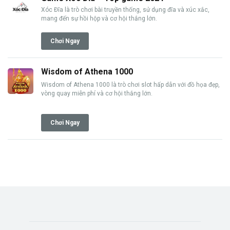
Xóc Đĩa là trò chơi bài truyền thống, sử dụng đĩa và xúc xắc,
mang đến sự hồi hộp và cơ hội thắng lớn.
Chơi Ngay
Wisdom of Athena 1000
Wisdom of Athena 1000 là trò chơi slot hấp dẫn với đồ họa đẹp,
vòng quay miễn phí và cơ hội thắng lớn.
Chơi Ngay