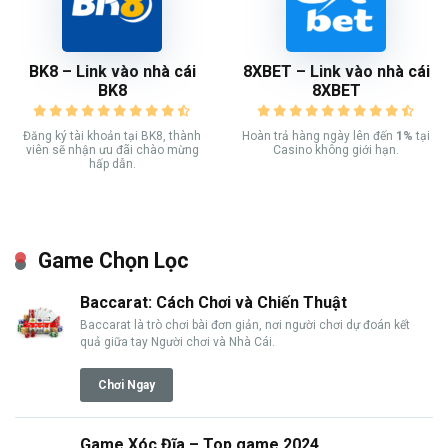
BK8 – Link vào nhà cái
8XBET – Link vào nhà cái
BK8
8XBET
Đăng ký tài khoản tại BK8, thành
Hoàn trả hàng ngày lên đến
1%
tại
viên sẽ nhận ưu đãi chào mừng
Casino không giới hạn.
hấp dẫn.
Game Chọn Lọc
Baccarat: Cách Chơi và Chiến Thuật
Baccarat là trò chơi bài đơn giản, nơi người chơi dự đoán kết
quả giữa tay Người chơi và Nhà Cái.
Chơi Ngay
Game Xóc Đĩa – Top game 2024