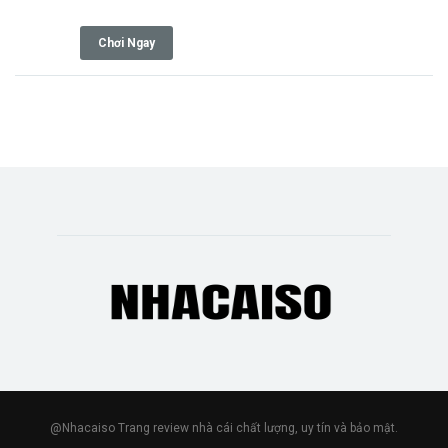
Chơi Ngay
@Nhacaiso Trang review nhà cái chất lượng, uy tín và bảo mật.