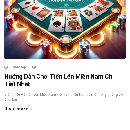
1 year ago
330
Hướng Dẫn Chơi Tiến Lên Miền Nam Chi
Tiết Nhất
Giới Thiệu Về Tiến Lên Miền Nam Tiến lên miền Nam là một trong những trò
chơi bài ...
Read more »