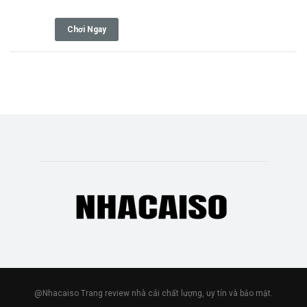
Chơi Ngay
@Nhacaiso Trang review nhà cái chất lượng, uy tín và bảo mật.