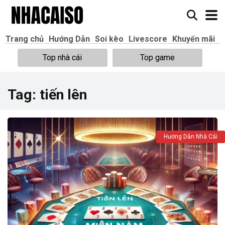
Trang chủ
Hướng Dẫn
Soi kèo
Livescore
Khuyến mãi
Top nhà cái
Top game
Tag:
tiến lên
Hướng Dẫn Nhà Cái