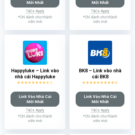
Mới Nhất
Mới Nhất
T&Cs Apply
T&Cs Apply
*Chỉ dành cho thành
*Chỉ dành cho thành
viên mới
viên mới
Happyluke – Link vào
BK8 – Link vào nhà
nhà cái Happyluke
cái BK8
Link Vào Nhà Cái
Link Vào Nhà Cái
Mới Nhất
Mới Nhất
T&Cs Apply
T&Cs Apply
*Chỉ dành cho thành
*Chỉ dành cho thành
viên mới
viên mới