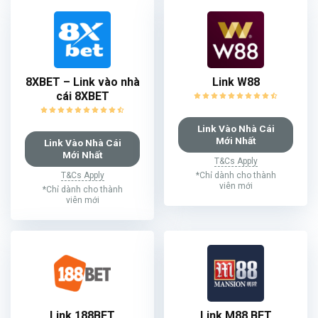
8XBET – Link vào nhà
Link W88
cái 8XBET
Link Vào Nhà Cái
Mới Nhất
Link Vào Nhà Cái
Mới Nhất
T&Cs Apply
T&Cs Apply
*Chỉ dành cho thành
viên mới
*Chỉ dành cho thành
viên mới
Link 188BET
Link M88 BET