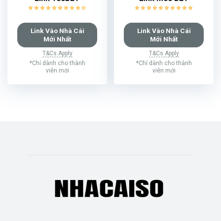
Link Vào Nhà Cái
Link Vào Nhà Cái
Mới Nhất
Mới Nhất
T&Cs Apply
T&Cs Apply
*Chỉ dành cho thành
*Chỉ dành cho thành
viên mới
viên mới