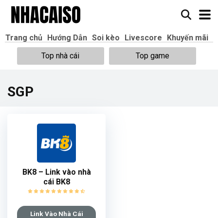
Trang chủ
Hướng Dẫn
Soi kèo
Livescore
Khuyến mãi
Top nhà cái
Top game
SGP
BK8 – Link vào nhà
cái BK8
Link Vào Nhà Cái