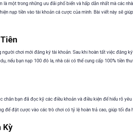
ền là một trong những ưu đãi phổ biến và hấp dẫn nhất mà các nhà
hiện nạp tiền vào tài khoản cá cược của mình. Bài viết này sẽ giúp
 Tiên
người chơi mới đăng ký tài khoản. Sau khi hoàn tất việc đăng ký
 dụ, nếu bạn nạp 100 đô la, nhà cái có thể cung cấp 100% tiền thư
ắc chắn bạn đã đọc kỹ các điều khoản và điều kiện để hiểu rõ yê
để đặt cược vào các trò chơi có tỷ lệ hoàn trả cao, giúp tối đa 
h Kỳ