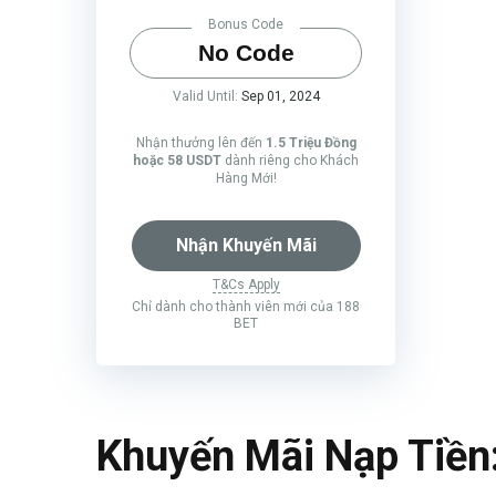
Bonus Code
No Code
Valid Until:
Sep 01, 2024
Nhận thưởng lên đến
1.5 Triệu Đồng
hoặc 58 USDT
dành riêng cho Khách
Hàng Mới!
Nhận Khuyến Mãi
T&Cs Apply
Chỉ dành cho thành viên mới của 188
BET
Khuyến Mãi Nạp Tiền