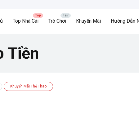
hủ
Top Nhà Cái
Trò Chơi
Khuyến Mãi
Hướng Dẫn N
 Tiền
Khuyến Mãi Thể Thao