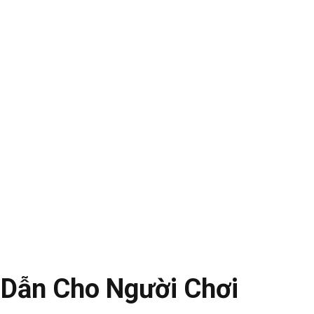
 Dẫn Cho Người Chơi