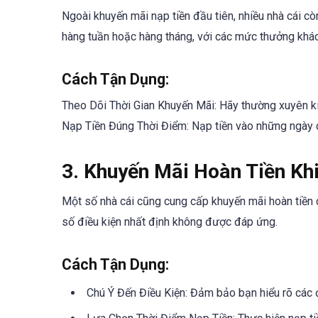
Ngoài khuyến mãi nạp tiền đầu tiên, nhiều nhà cái cò
hàng tuần hoặc hàng tháng, với các mức thưởng khác
Cách Tận Dụng:
Theo Dõi Thời Gian Khuyến Mãi: Hãy thường xuyên ki
Nạp Tiền Đúng Thời Điểm: Nạp tiền vào những ngày c
3. Khuyến Mãi Hoàn Tiền Kh
Một số nhà cái cũng cung cấp khuyến mãi hoàn tiền c
số điều kiện nhất định không được đáp ứng.
Cách Tận Dụng:
Chú Ý Đến Điều Kiện: Đảm bảo bạn hiểu rõ các đ