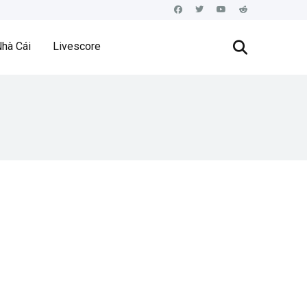
hà Cái
Livescore