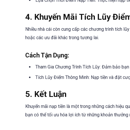
Lựa Chọn Thời Điểm Nạp Tiền: Thực hiện nạp tiề
4. Khuyến Mãi Tích Lũy Điể
Nhiều nhà cái còn cung cấp các chương trình tích lũ
hoặc các ưu đãi khác trong tương lai.
Cách Tận Dụng:
Tham Gia Chương Trình Tích Lũy: Đảm bảo bạn th
Tích Lũy Điểm Thông Minh: Nạp tiền và đặt cượ
5. Kết Luận
Khuyến mãi nạp tiền là một trong những cách hiệu qu
bạn có thể tối ưu hóa lợi ích từ những khoản thưởng